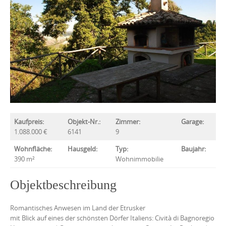
Kaufpreis:
Objekt-Nr.:
Zimmer:
Garage:
1.088.000 €
6141
9
Wohnfläche:
Hausgeld:
Typ:
Baujahr:
390 m²
Wohnimmobilie
Objektbeschreibung
Romantisches Anwesen im Land der Etrusker
mit Blick auf eines der schönsten Dörfer Italiens: Cività di Bagnoregio