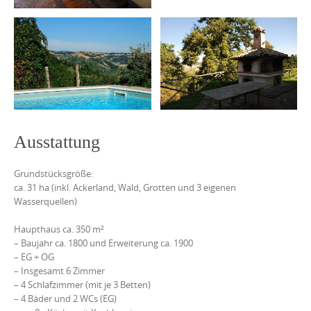
Ausstattung
Grundstücksgröße:
ca. 31 ha (inkl. Ackerland, Wald, Grotten und 3 eigenen
Wasserquellen)
Haupthaus ca. 350 m²
– Baujahr ca. 1800 und Erweiterung ca. 1900
– EG + OG
– Insgesamt 6 Zimmer
– 4 Schlafzimmer (mit je 3 Betten)
– 4 Bäder und 2 WCs (EG)