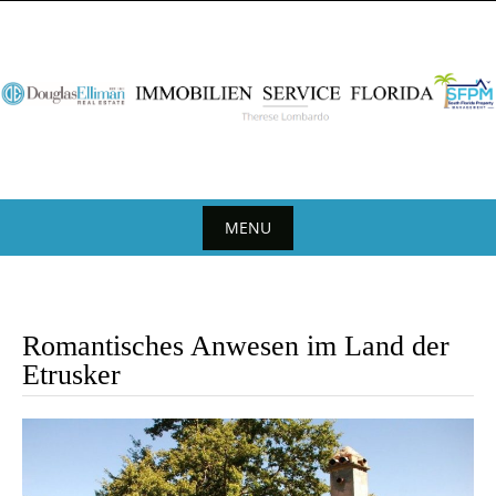
Skip
to
content
MENU
Skip
to
content
Romantisches Anwesen im Land der
Etrusker