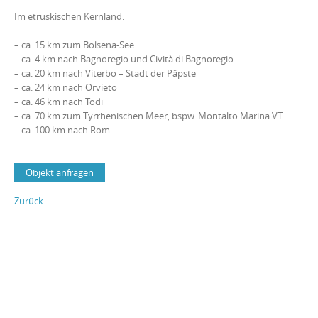
Im etruskischen Kernland.
– ca. 15 km zum Bolsena-See
– ca. 4 km nach Bagnoregio und Cività di Bagnoregio
– ca. 20 km nach Viterbo – Stadt der Päpste
– ca. 24 km nach Orvieto
– ca. 46 km nach Todi
– ca. 70 km zum Tyrrhenischen Meer, bspw. Montalto Marina VT
– ca. 100 km nach Rom
Objekt anfragen
Zurück
Post
navigation